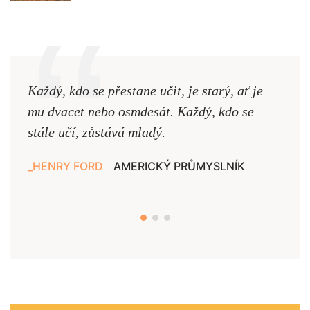
Každý, kdo se přestane učit, je starý, ať je
Naši
mu dvacet nebo osmdesát. Každý, kdo se
cest,
stále učí, zůstává mladý.
nejd
HENRY FORD
AMERICKÝ PRŮMYSLNÍK
JAN