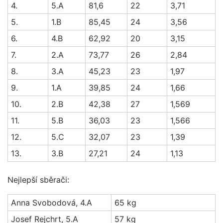
4.
5.A
81,6
22
3,71
5.
1.B
85,45
24
3,56
6.
4.B
62,92
20
3,15
7.
2.A
73,77
26
2,84
8.
3.A
45,23
23
1,97
9.
1.A
39,85
24
1,66
10.
2.B
42,38
27
1,569
11.
5.B
36,03
23
1,566
12.
5.C
32,07
23
1,39
13.
3.B
27,21
24
1,13
Nejlepší sběrači:
Anna Svobodová, 4.A
65 kg
Josef Rejchrt, 5.A
57 kg