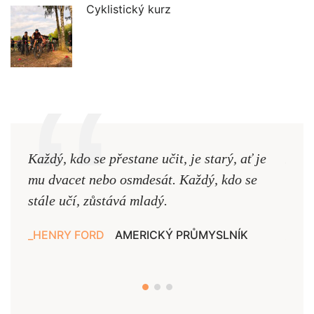
Cyklistický kurz
Každý, kdo se přestane učit, je starý, ať je
Naši
mu dvacet nebo osmdesát. Každý, kdo se
cest,
stále učí, zůstává mladý.
nejd
HENRY FORD
AMERICKÝ PRŮMYSLNÍK
JAN