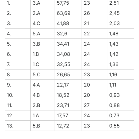
1.
3.A
57,75
23
2,51
2.
2.A
63,69
26
2,45
3.
4.C
41,88
21
2,03
4.
5.A
32,6
22
1,48
5.
3.B
34,41
24
1,43
6.
1.B
34,08
24
1,42
7.
1.C
32,55
24
1,36
8.
5.C
26,65
23
1,16
9.
4.A
22,17
20
1,11
10.
4.B
18,52
20
0,93
11.
2.B
23,71
27
0,88
12.
1.A
17,57
24
0,73
13.
5.B
12,72
23
0,55