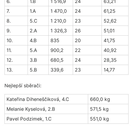
6.
1.B
1 516,9
24
63,21
7.
1.A
1 470,0
24
61,25
8.
5.C
1 210,0
23
52,62
9.
2.A
1 326,3
26
51,01
10.
4.B
835
20
41,75
11.
5.A
900,2
22
40,92
12.
3.B
680,5
24
28,35
13.
5.B
339,6
23
14,77
Nejlepší sběrači:
Kateřina Diheneščiková, 4.C
660,0 kg
Melanie Kyselová, 2.B
571,5 kg
Pavel Podzimek, 1.C
551,0 kg