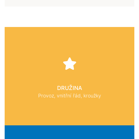
DRUŽINA
Provoz, vnitřní řád, kroužky