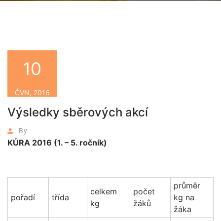
10
ČVN, 2016
Výsledky sběrových akcí
By
KŮRA 2016 (1. – 5. ročník)
průměr
celkem
počet
pořadí
třída
kg na
kg
žáků
žáka