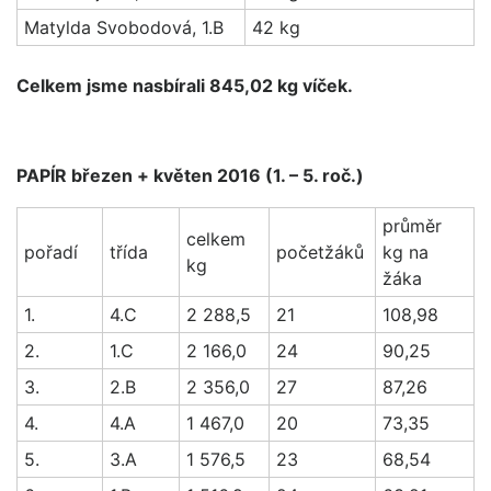
Matylda Svobodová, 1.B
42 kg
Celkem jsme nasbírali 845,02 kg víček.
PAPÍR březen + květen 2016 (1. – 5. roč.)
průměr
celkem
pořadí
třída
početžáků
kg na
kg
žáka
1.
4.C
2 288,5
21
108,98
2.
1.C
2 166,0
24
90,25
3.
2.B
2 356,0
27
87,26
4.
4.A
1 467,0
20
73,35
5.
3.A
1 576,5
23
68,54