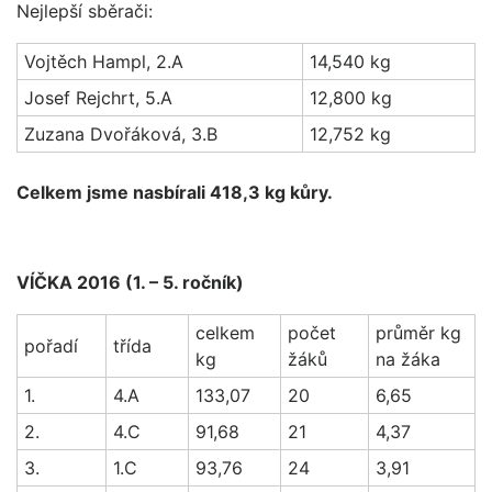
Nejlepší sběrači:
Vojtěch Hampl, 2.A
14,540 kg
Josef Rejchrt, 5.A
12,800 kg
Zuzana Dvořáková, 3.B
12,752 kg
Celkem jsme nasbírali 418,3 kg kůry.
VÍČKA 2016 (1. – 5. ročník)
celkem
počet
průměr kg
pořadí
třída
kg
žáků
na žáka
1.
4.A
133,07
20
6,65
2.
4.C
91,68
21
4,37
3.
1.C
93,76
24
3,91