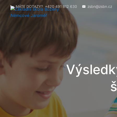
MÁTE DOTAZY?
+420 491 812 630
zsbn@zsbn.cz
Výsledky
š