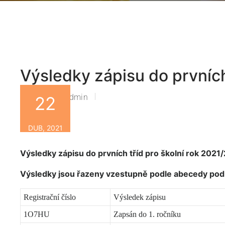
Výsledky zápisu do prvních
Zsbn-Admin
22
By
DUB, 2021
Výsledky zápisu do prvních tříd pro školní rok 2021
Výsledky jsou řazeny vzestupně podle abecedy podl
Registrační číslo
Výsledek zápisu
1O7HU
Zapsán do 1. ročníku