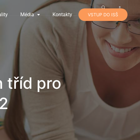
lity
Média
Kontakty
VSTUP DO ISŠ
 tříd pro
22