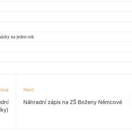
házky na jeden rok
ious
Next
ední
Náhradní zápis na ZŠ Boženy Němcové
íky)