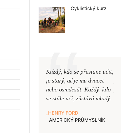
Cyklistický kurz
Každý, kdo se přestane učit,
Naši uč
je starý, ať je mu dvacet
podobni
nebo osmdesát. Každý, kdo
pouze uk
se stále učí, zůstává mladý.
samy ne
HENRY FORD
JAN A
AMERICKÝ PRŮMYSLNÍK
UČITE