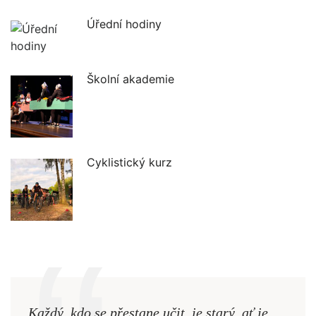
Úřední hodiny
Školní akademie
Cyklistický kurz
Každý, kdo se přestane učit, je starý, ať je
Naši