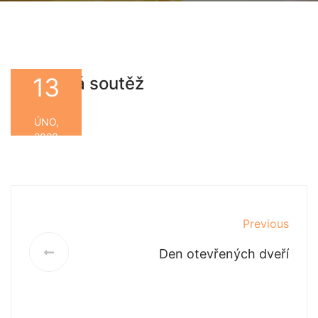
13
Výtvarná soutěž
By
ÚNO,
2023
Previous
Den otevřených dveří