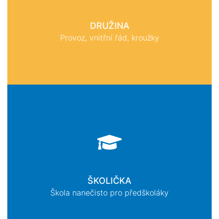
DRUŽINA
Provoz, vnitřní řád, kroužky
ŠKOLIČKA
Škola nanečisto pro předškoláky