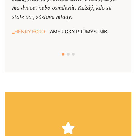
mu dvacet nebo osmdesát. Každý, kdo se
cest,
stále učí, zůstává mladý.
nejd
HENRY FORD
AMERICKÝ PRŮMYSLNÍK
JAN