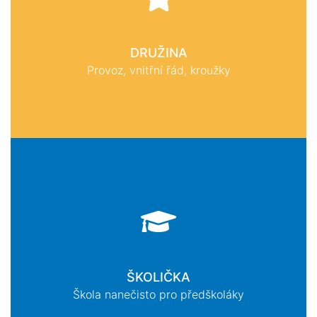
DRUŽINA
Provoz, vnitřní řád, kroužky
ŠKOLIČKA
Škola nanečisto pro předškoláky