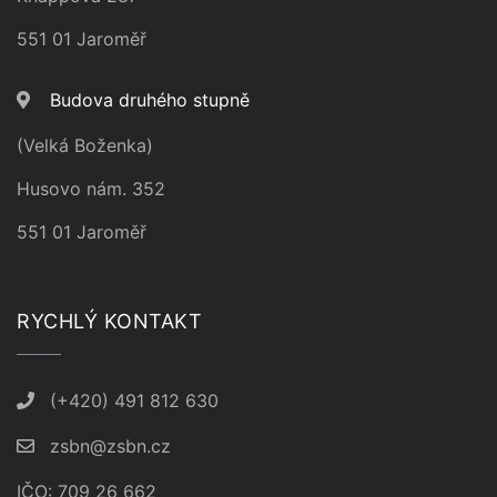
551 01 Jaroměř
Budova druhého stupně
(Velká Boženka)
Husovo nám. 352
551 01 Jaroměř
RYCHLÝ KONTAKT
(+420) 491 812 630
zsbn@zsbn.cz
IČO: 709 26 662