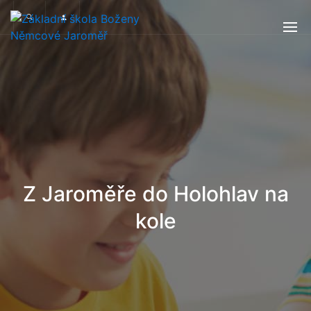
Z Jaroměře do Holohlav na
kole