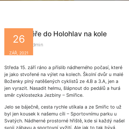
Z Jaroměře do Holohlav na kole
26
Zsbn-Admin
By
ZÁŘ, 2021
Středa 15. září ráno a příslib nádherného počasí, které
je jako stvořené na výlet na kolech. Školní dvůr u malé
Boženky plný natěšených cyklistů ze 4.B a 3.A, jen a
jen vyrazit. Nasadit helmu, šlápnout do pedálů a hurá
směr cyklostezka Jezbiny – Smiřice.
Jelo se báječně, cesta rychle utíkala a ze Smiřic to už
byl jen kousek k našemu cíli – Sportovnímu parku u
Svatých. Nádherné prostorné hřiště, kde si každý našel
svoji zábavu a sportovní vyžití. Ale jak to tak bývá,