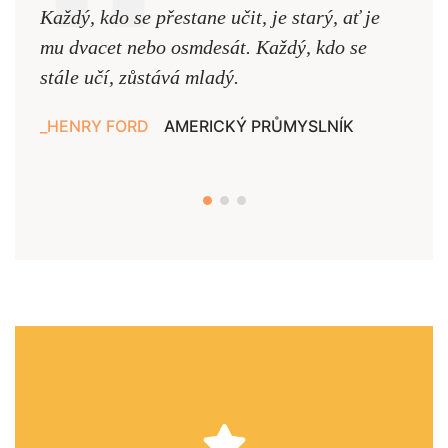
Každý, kdo se přestane učit, je starý, ať je
Naši
mu dvacet nebo osmdesát. Každý, kdo se
cest,
stále učí, zůstává mladý.
nejd
HENRY FORD
AMERICKÝ PRŮMYSLNÍK
JAN