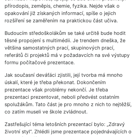
přírodopis, zeměpis, chemie, fyzika. Nejde však o
opakování již získaných informací, spíše o jejich
rozšíření se zaměřením na praktickou část učiva.
Budoucím středoškolákům se také určitě bude hodit
těsné propojení s multimédii. Je trendem dneška, že
většina samostatných prací, skupinových prací,
referátů či projektů má v požadavcích na své výstupy
formu počítačové prezentace.
Jak současní deváťáci zjistili, její tvorba má mnoho
úskalí, které je třeba překonat. Dokončením
prezentace však problémy nekončí. Je třeba
prezentaci prezentovat, neboli předvést ostatním
spolužákům. Tato část je pro mnoho z nich to nejtěžší,
co zatím museli ve škole zvládnout.
Zastřešující téma letošních prezentací bylo: „Zdravý
životní styl“. Zhlédli jsme prezentace pojednávajících o