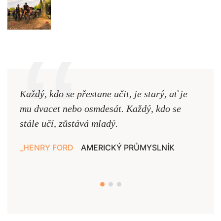
Každý, kdo se přestane učit, je starý, ať je
Naši
mu dvacet nebo osmdesát. Každý, kdo se
cest,
stále učí, zůstává mladý.
nejd
HENRY FORD
AMERICKÝ PRŮMYSLNÍK
JAN