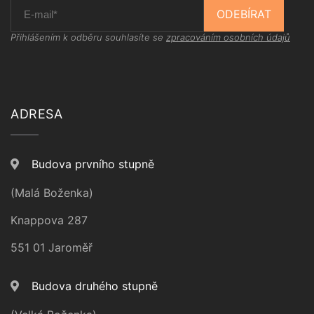
ODEBÍRAT
Přihlášením k odběru souhlasíte se
zpracováním osobních údajů
ADRESA
Budova prvního stupně
(Malá Boženka)
Knappova 287
551 01 Jaroměř
Budova druhého stupně