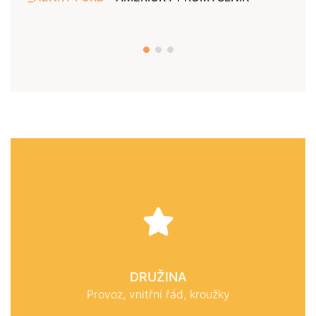
DRUŽINA
Provoz, vnitřní řád, kroužky