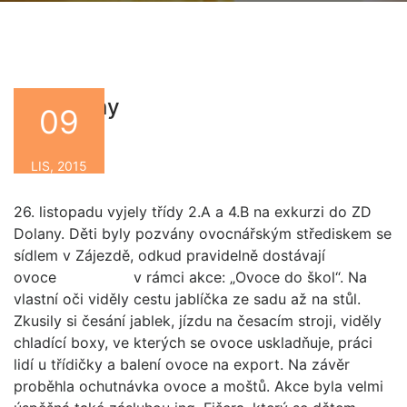
ZD Dolany
09
By
LIS, 2015
26. listopadu vyjely třídy 2.A a 4.B na exkurzi do ZD
Dolany. Děti byly pozvány ovocnářským střediskem se
sídlem v Zájezdě, odkud pravidelně dostávají
ovoce v rámci akce: „Ovoce do škol“. Na
vlastní oči viděly cestu jablíčka ze sadu až na stůl.
Zkusily si česání jablek, jízdu na česacím stroji, viděly
chladící boxy, ve kterých se ovoce uskladňuje, práci
lidí u třídičky a balení ovoce na export. Na závěr
proběhla ochutnávka ovoce a moštů. Akce byla velmi