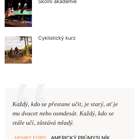
Školní akademie
Cyklistický kurz
Každý, kdo se přestane učit, je starý, ať je
Naši
mu dvacet nebo osmdesát. Každý, kdo se
cest,
stále učí, zůstává mladý.
nejd
HENRY FORD
AMERICKÝ PRŮMYSLNÍK
JAN