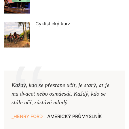
Cyklistický kurz
Každý, kdo se přestane učit, je starý, ať je
Naši
mu dvacet nebo osmdesát. Každý, kdo se
cest,
stále učí, zůstává mladý.
nejd
HENRY FORD
AMERICKÝ PRŮMYSLNÍK
JAN