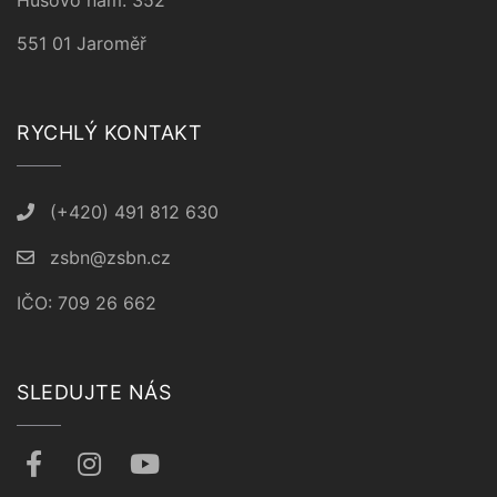
Husovo nám. 352
551 01 Jaroměř
RYCHLÝ KONTAKT
(+420) 491 812 630
zsbn@zsbn.cz
IČO: 709 26 662
SLEDUJTE NÁS