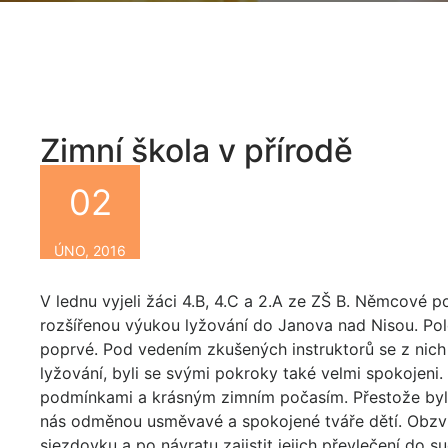
Zimní škola v přírodě
02
By
ÚNO, 2016
V lednu vyjeli žáci 4.B, 4.C a 2.A ze ZŠ B. Němcové p
rozšířenou výukou lyžování do Janova nad Nisou. Polo
poprvé. Pod vedením zkušených instruktorů se z nich b
lyžování, byli se svými pokroky také velmi spokojeni.
podmínkami a krásným zimním počasím. Přestože bylo v
nás odměnou usměvavé a spokojené tváře dětí. Obzvlá
sjezdovku a po návratu zajistit jejich převlečení do 