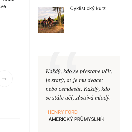
své
Cyklistický kurz
Každý, kdo se přestane učit,
Naši uč
je starý, ať je mu dvacet
podobni
nebo osmdesát. Každý, kdo
pouze uk
se stále učí, zůstává mladý.
samy ne
HENRY FORD
JAN A
AMERICKÝ PRŮMYSLNÍK
UČITE