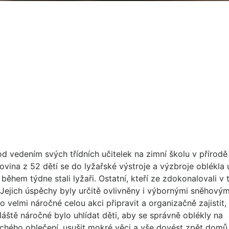
od vedením svých třídních učitelek na zimní školu v přírodě
vina z 52 dětí se do lyžařské výstroje a výzbroje oblékla 
ěhem týdne stali lyžaři. Ostatní, kteří ze zdokonalovali v 
 Jejich úspěchy byly určitě ovlivněny i výbornými sněhovým
elmi náročné celou akci připravit a organizačně zajistit, 
ště náročné bylo uhlídat děti, aby se správně oblékly na
suchého oblečení, usušit mokré věci a vše dovést zpět domů