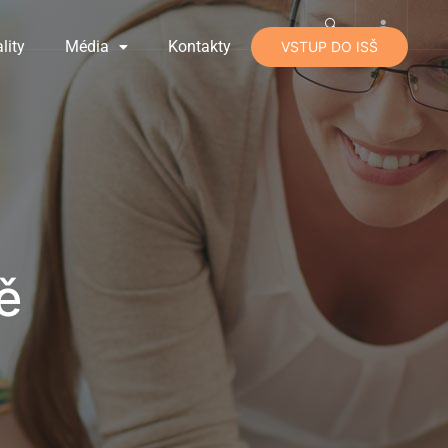
lity
Média
Kontakty
VSTUP DO ISŠ
ě