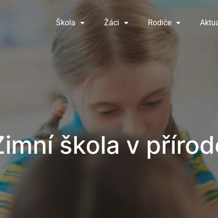
Škola
Žáci
Rodiče
Aktua
Zimní škola v přírod