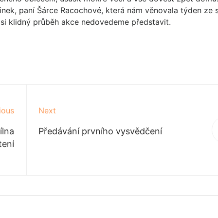
nek, paní Šárce Racochové, která nám věnovala týden ze 
 si klidný průběh akce nedovedeme představit.
ious
Next
ílna
Předávání prvního vysvědčení
tení