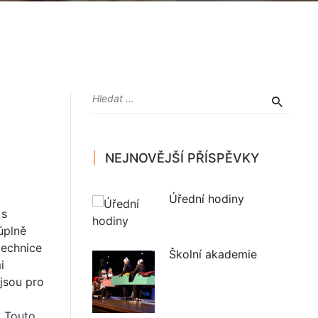
NEJNOVĚJŠÍ PŘÍSPĚVKY
Úřední hodiny
 s
úplně
technice
Školní akademie
i
jsou pro
. Touto