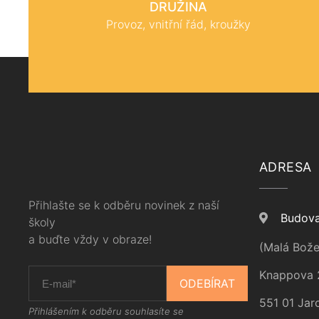
DRUŽINA
Provoz, vnitřní řád, kroužky
ADRESA
Přihlašte se k odběru novinek z naší
Budova
školy
a buďte vždy v obraze!
(Malá Bože
Knappova 
ODEBÍRAT
551 01 Jar
Přihlášením k odběru souhlasíte se