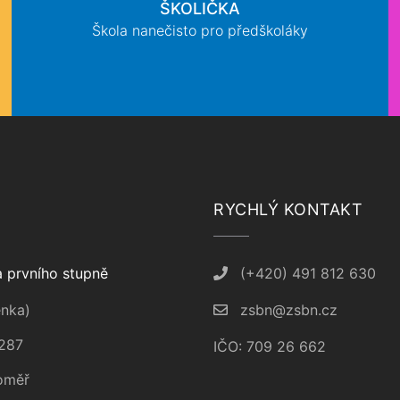
ŠKOLIČKA
Škola nanečisto pro předškoláky
RYCHLÝ KONTAKT
 prvního stupně
(+420) 491 812 630
nka)
zsbn@zsbn.cz
287
IČO: 709 26 662
oměř