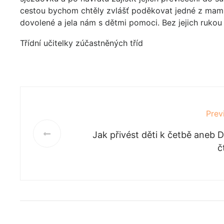
cestou bychom chtěly zvlášť poděkovat jedné z mami
dovolené a jela nám s dětmi pomoci. Bez jejich rukou
Třídní učitelky zúčastněných tříd
Prev
Jak přivést děti k četbě aneb D
č