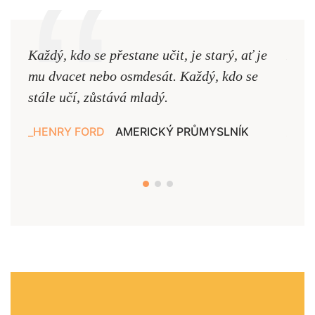
Každý, kdo se přestane učit, je starý, ať je
Naši
mu dvacet nebo osmdesát. Každý, kdo se
cest,
stále učí, zůstává mladý.
nejd
HENRY FORD
AMERICKÝ PRŮMYSLNÍK
JAN