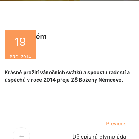
Živý Betlém
19
By
PRO, 2014
Krásné prožití vánočních svátků a spoustu radostí a
úspěchů v roce 2014 přeje ZŠ Boženy Němcové.
Previous
Dějepisná olympiáda