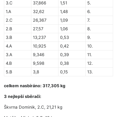
3.C
37,866
1,51
5.
1.A
32,62
1,48
6.
2.C
26,367
1,09
7.
2.B
27,57
1,06
8.
3.B
13,237
0,53
9.
4.A
10,925
0,42
10.
3.A
9,346
0,39
11.
4.B
9,598
0,38
12.
5.B
3,8
0,15
13.
celkem nasbíráno:
317,305 kg
3 nejlepší sb
ěrači:
Škvrna Dominik, 2.C, 21,21 kg