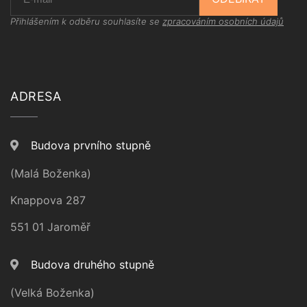
Přihlášením k odběru souhlasíte se
zpracováním osobních údajů
ADRESA
Budova prvního stupně
(Malá Boženka)
Knappova 287
551 01 Jaroměř
Budova druhého stupně
(Velká Boženka)