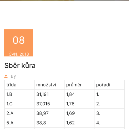
08
ČVN, 2018
Sběr kůra
By
třída
množství
průměr
pořadí
1.B
31,191
1,84
1.
1.C
37,015
1,76
2.
2.A
38,97
1,69
3.
5.A
38,8
1,62
4.