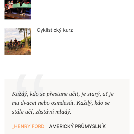
Cyklistický kurz
Každý, kdo se přestane učit, je starý, ať je
Naši
mu dvacet nebo osmdesát. Každý, kdo se
cest,
stále učí, zůstává mladý.
nejd
HENRY FORD
AMERICKÝ PRŮMYSLNÍK
JAN