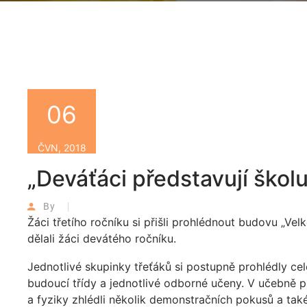
06
ČVN, 2018
„Deváťáci představují škol
By
Žáci třetího ročníku si přišli prohlédnout budovu „Vel
dělali žáci devátého ročníku.
Jednotlivé skupinky třeťáků si postupně prohlédly cel
budoucí třídy a jednotlivé odborné učeny. V učebně 
a fyziky zhlédli několik demonstračních pokusů a také s