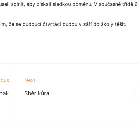
useli splnit, aby získali sladkou odměnu. V současné třídě 6
ím, že se budoucí čtvrťáci budou v září do školy těšit.
ious
Next
inak
Sběr kůra