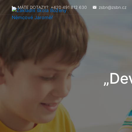
MÁTE DOTAZY?
+420 491 812 630
zsbn@zsbn.cz
„Dev