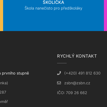
ŠKOLIČKA
Škola nanečisto pro předškoláky
RYCHLÝ KONTAKT
 prvního stupně
(+420) 491 812 630
nka)
zsbn@zsbn.cz
287
IČO: 709 26 662
oměř