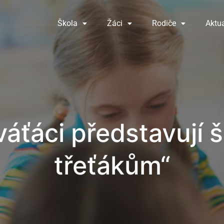
Škola
Žáci
Rodiče
Aktua
áťáci představují 
třeťákům“