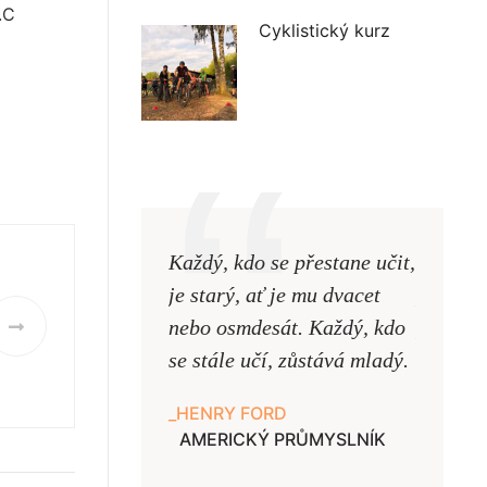
.C
Cyklistický kurz
Každý, kdo se přestane učit,
Naši uč
je starý, ať je mu dvacet
podobni
nebo osmdesát. Každý, kdo
pouze uk
se stále učí, zůstává mladý.
samy ne
HENRY FORD
JAN A
AMERICKÝ PRŮMYSLNÍK
UČITE