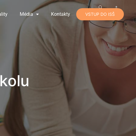
lity
Média
Kontakty
VSTUP DO ISŠ
školu