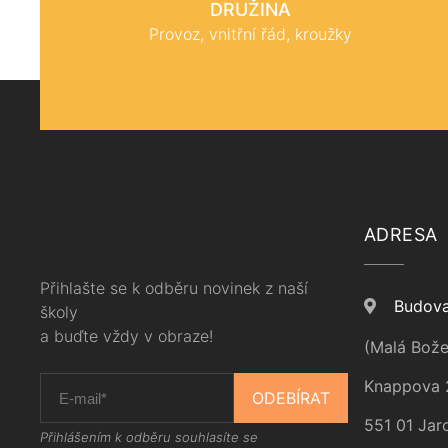
DRUŽINA
Provoz, vnitřní řád, kroužky
ADRESA
Přihlašte se k odběru novinek z naší
Budova
školy
a buďte vždy v obraze!
(Malá Bože
Knappova 
ODEBÍRAT
551 01 Jar
Přihlášením k odběru souhlasíte se