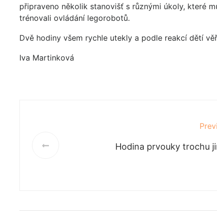
připraveno několik stanovišť s různými úkoly, které m
trénovali ovládání legorobotů.
Dvě hodiny všem rychle utekly a podle reakcí dětí věř
Iva Martinková
Prev
Hodina prvouky trochu j