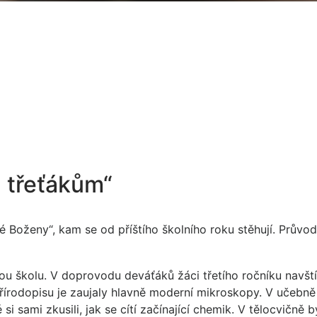
u třeťákům“
ké Boženy“, kam se od příštího školního roku stěhují. Průvod
ou školu. V doprovodu deváťáků žáci třetího ročníku navštív
přírodopisu je zaujaly hlavně moderní mikroskopy. V učebn
i sami zkusili, jak se cítí začínající chemik. V tělocvičně b