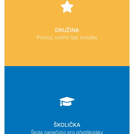
DRUŽINA
Provoz, vnitřní řád, kroužky
ŠKOLIČKA
Škola nanečisto pro předškoláky