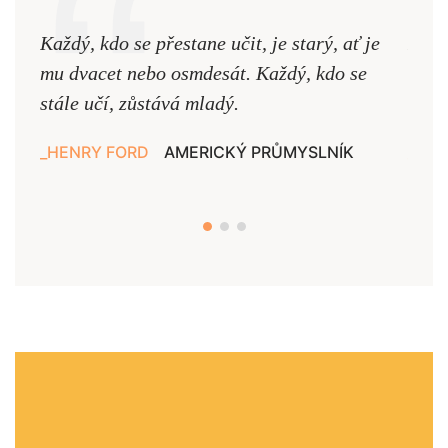
Každý, kdo se přestane učit, je starý, ať je
Naši
mu dvacet nebo osmdesát. Každý, kdo se
cest,
stále učí, zůstává mladý.
nejd
HENRY FORD
AMERICKÝ PRŮMYSLNÍK
JAN