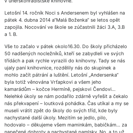
v uherskohradišťské knihovně.
Letošní 14. ročník Noci s Andersenem byl vyhlášen na
pátek 4. dubna 2014 a“Malá Boženka“ se letos opět
zapojila. Nocování ve škole se zúčastnili žáci 3.A, 3.B
a 1. B.
Vše to začalo v pátek okolo16.30. Do školy přicházelo
50 nadšených nocležníků, kteří se zabydleli ve svých
třídách a pak rychle vyrazili do knihovny. Tady se nás
ujaly paní knihovnice, rozdělily nás do skupinek a
mohlo začít pátrání a luštění. Letošní „Andersenka“
byla totiž věnována Vrťapkovi a všem jeho
kamarádům – kočce Hermíně, pejskovi Čendovi…
Nelehké úkoly se nám podařilo zdárně vyřešit a čekalo
nás překvapení – loutková pohádka. Čas utíkal a my se
museli vrátit zpět do školy do svých tříd, kde byly
nachystané další úkoly. Mezitím se jedlo, pilo,
hodovalo – děkujeme všem maminkám, babičkám… za
napečené dobroty a nachystané pamlsky. No, a to už