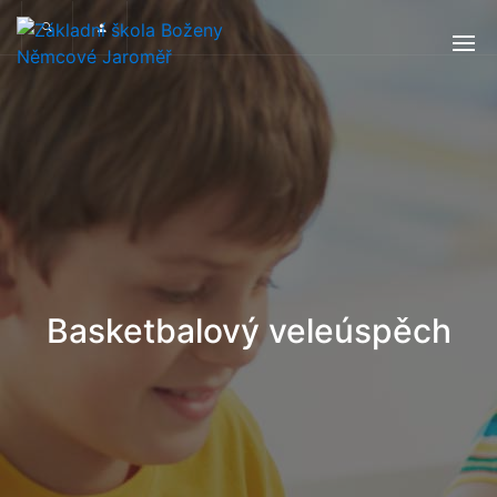
Basketbalový veleúspěch