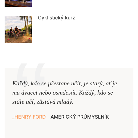
Cyklistický kurz
Každý, kdo se přestane učit, je starý, ať je
Naši
mu dvacet nebo osmdesát. Každý, kdo se
cest,
stále učí, zůstává mladý.
nejd
HENRY FORD
AMERICKÝ PRŮMYSLNÍK
JAN