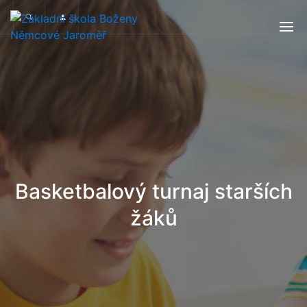
Basketbalový turnaj starších
žáků