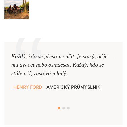
Každý, kdo se přestane učit, je starý, ať je
Naši
mu dvacet nebo osmdesát. Každý, kdo se
cest,
stále učí, zůstává mladý.
nejd
HENRY FORD
AMERICKÝ PRŮMYSLNÍK
JAN