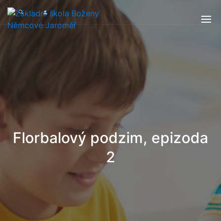
Florbalový podzim, epizoda
2