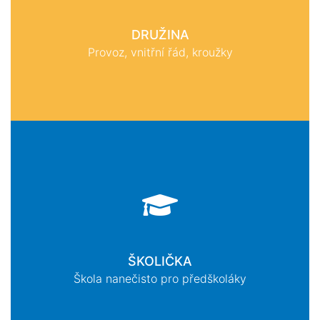
DRUŽINA
Provoz, vnitřní řád, kroužky
ŠKOLIČKA
Škola nanečisto pro předškoláky