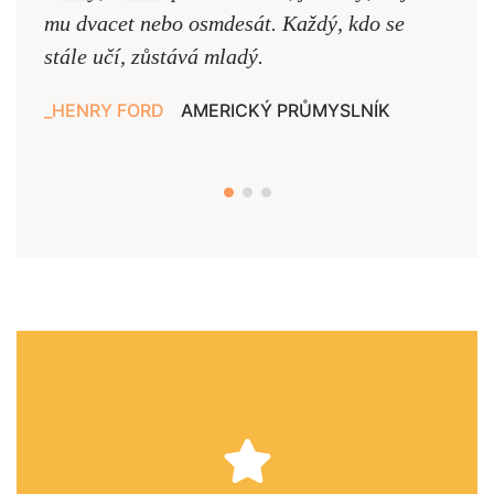
mu dvacet nebo osmdesát. Každý, kdo se
cest,
stále učí, zůstává mladý.
nejd
HENRY FORD
AMERICKÝ PRŮMYSLNÍK
JAN