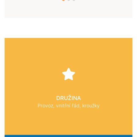
DRUŽINA
Provoz, vnitřní řád, kroužky