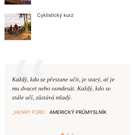
Cyklistický kurz
Každý, kdo se přestane učit, je starý, ať je
Naši
mu dvacet nebo osmdesát. Každý, kdo se
cest,
stále učí, zůstává mladý.
nejd
HENRY FORD
AMERICKÝ PRŮMYSLNÍK
JAN