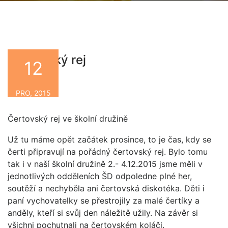
Čertovský rej
12
By
PRO, 2015
Čertovský rej ve školní družině
Už tu máme opět začátek prosince, to je čas, kdy se
čerti připravují na pořádný čertovský rej. Bylo tomu
tak i v naší školní družině 2.- 4.12.2015 jsme měli v
jednotlivých odděleních ŠD odpoledne plné her,
soutěží a nechyběla ani čertovská diskotéka. Děti i
paní vychovatelky se přestrojily za malé čertíky a
anděly, kteří si svůj den náležitě užily. Na závěr si
všichni pochutnali na čertovském koláči.