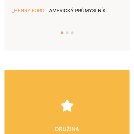
HENRY FORD
AMERICKÝ PRŮMYSLNÍK
JAN
DRUŽINA