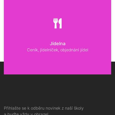
Jídelna
Ceník, jídelníček, objednání jídel
Přihlašte se k odběru novinek z naší školy
a buďte vždy v obraze!