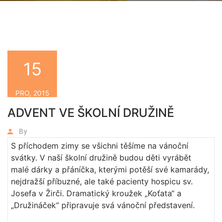
15
PRO, 2015
ADVENT VE ŠKOLNÍ DRUŽINĚ
By
S příchodem zimy se všichni těšíme na vánoční
svátky. V naší školní družině budou děti vyrábět
malé dárky a přáníčka, kterými potěší své kamarády,
nejdražší příbuzné, ale také pacienty hospicu sv.
Josefa v Žirči. Dramatický kroužek „Koťata“ a
„Družináček“ připravuje svá vánoční představení.