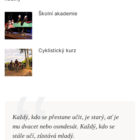
Školní akademie
Cyklistický kurz
Každý, kdo se přestane učit, je starý, ať je
Naši
mu dvacet nebo osmdesát. Každý, kdo se
cest,
stále učí, zůstává mladý.
nejd