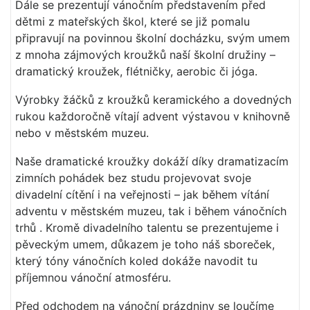
Dále se prezentují vánočním představením před
dětmi z mateřských škol, které se již pomalu
připravují na povinnou školní docházku, svým umem
z mnoha zájmových kroužků naší školní družiny –
dramatický kroužek, flétničky, aerobic či jóga.
Výrobky žáčků z kroužků keramického a dovedných
rukou každoročně vítají advent výstavou v knihovně
nebo v městském muzeu.
Naše dramatické kroužky dokáží díky dramatizacím
zimních pohádek bez studu projevovat svoje
divadelní cítění i na veřejnosti – jak během vítání
adventu v městském muzeu, tak i během vánočních
trhů . Kromě divadelního talentu se prezentujeme i
pěveckým umem, důkazem je toho náš sboreček,
který tóny vánočních koled dokáže navodit tu
příjemnou vánoční atmosféru.
Před odchodem na vánoční prázdniny se loučíme