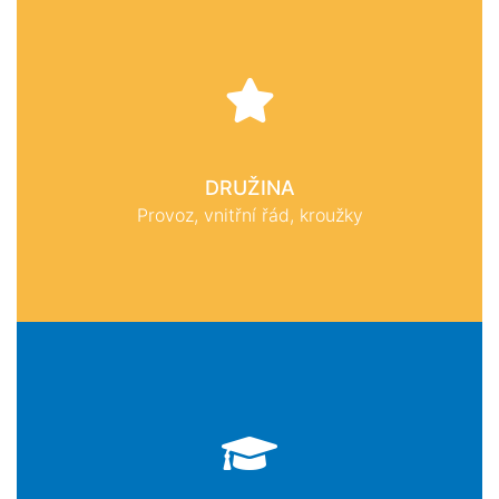
DRUŽINA
Provoz, vnitřní řád, kroužky