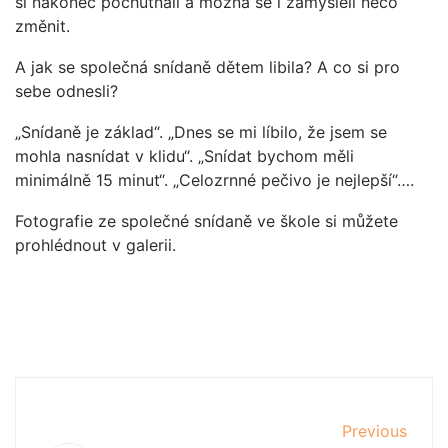
si nakonec pochutnali a možná se i zamysleli něco
změnit.
A jak se společná snídaně dětem libila? A co si pro
sebe odnesli?
„Snídaně je základ“. „Dnes se mi líbilo, že jsem se
mohla nasnídat v klidu“. „Snídat bychom měli
minimálně 15 minut“. „Celozrnné pečivo je nejlepší“….
Fotografie ze společné snídaně ve škole si můžete
prohlédnout v galerii.
Previous