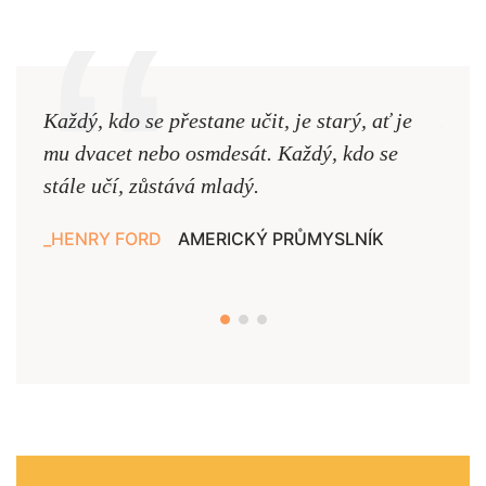
Každý, kdo se přestane učit, je starý, ať je
Naši
mu dvacet nebo osmdesát. Každý, kdo se
cest,
stále učí, zůstává mladý.
nejd
HENRY FORD
AMERICKÝ PRŮMYSLNÍK
JAN