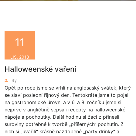
11
LIS, 2018
Halloweenské vaření
By
Opět po roce jsme se vrhli na anglosaský svátek, který
se slaví poslední říjnový den. Tentokráte jsme to pojali
na gastronomické úrovni a v 6. a 8. ročníku jsme si
nejprve v angličtině sepsali recepty na halloweenské
nápoje a pochoutky. Další hodinu si žáci z přinesli
suroviny potřebné k tvorbě „příšerných“ pochutin. Z
nich si „uvařili“ krásně nazdobené „party drinky“ a