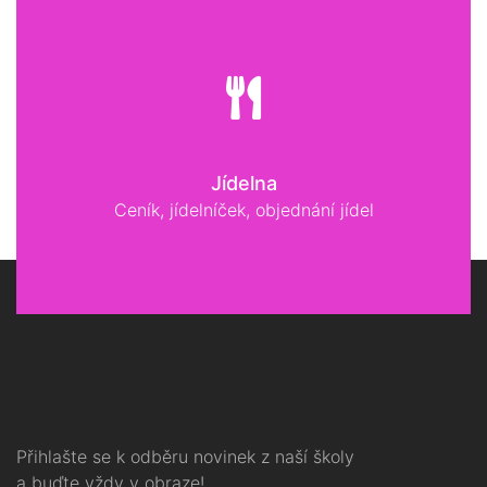
Jídelna
Ceník, jídelníček, objednání jídel
Přihlašte se k odběru novinek z naší školy
a buďte vždy v obraze!