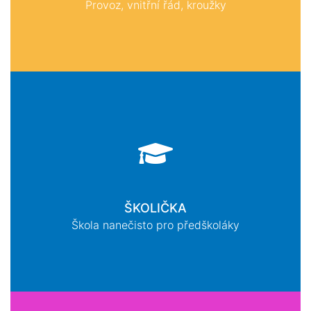
Provoz, vnitřní řád, kroužky
ŠKOLIČKA
Škola nanečisto pro předškoláky