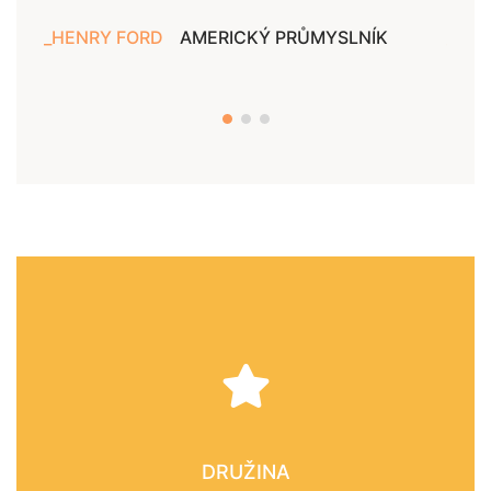
HENRY FORD
AMERICKÝ PRŮMYSLNÍK
JAN
DRUŽINA