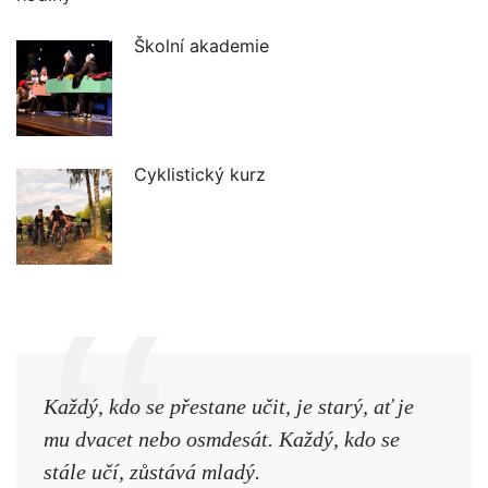
Školní akademie
Cyklistický kurz
Každý, kdo se přestane učit, je starý, ať je
Naši
mu dvacet nebo osmdesát. Každý, kdo se
cest,
stále učí, zůstává mladý.
nejd