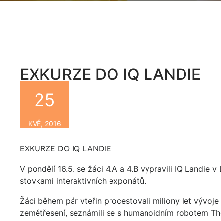
EXKURZE DO IQ LANDIE
25
By
KVĚ, 2016
EXKURZE DO IQ LANDIE
V pondělí 16.5. se žáci 4.A a 4.B vypravili IQ Landie v
stovkami interaktivních exponátů.
Žáci během pár vteřin procestovali miliony let vývoj
zemětřesení, seznámili se s humanoidním robotem The