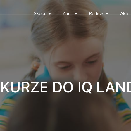
Škola
Žáci
Rodiče
Aktua
KURZE DO IQ LAN