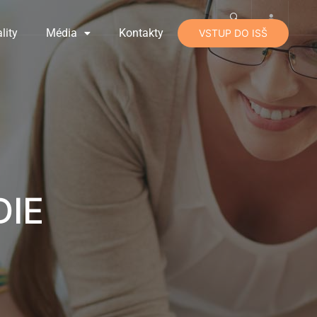
lity
Média
Kontakty
VSTUP DO ISŠ
DIE