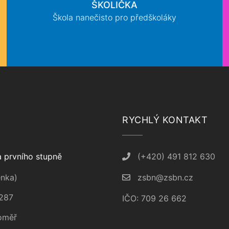
ŠKOLIČKA
Škola nanečisto pro předškoláky
RYCHLÝ KONTAKT
 prvního stupně
(+420) 491 812 630
nka)
zsbn@zsbn.cz
287
IČO: 709 26 662
oměř