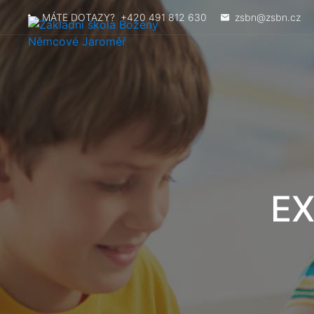
MÁTE DOTAZY?
+420 491 812 630
zsbn@zsbn.cz
EX