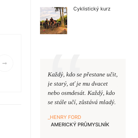
Cyklistický kurz
Každý, kdo se přestane učit,
Naši uč
je starý, ať je mu dvacet
podobni
nebo osmdesát. Každý, kdo
pouze uk
se stále učí, zůstává mladý.
samy ne
HENRY FORD
JAN A
AMERICKÝ PRŮMYSLNÍK
UČITE