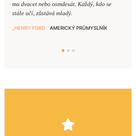
mu dvacet nebo osmdesát. Každý, kdo se
cest,
stále učí, zůstává mladý.
nejd
HENRY FORD
AMERICKÝ PRŮMYSLNÍK
JAN