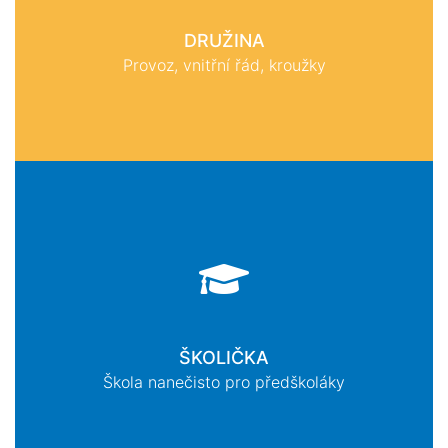
DRUŽINA
Provoz, vnitřní řád, kroužky
ŠKOLIČKA
Škola nanečisto pro předškoláky