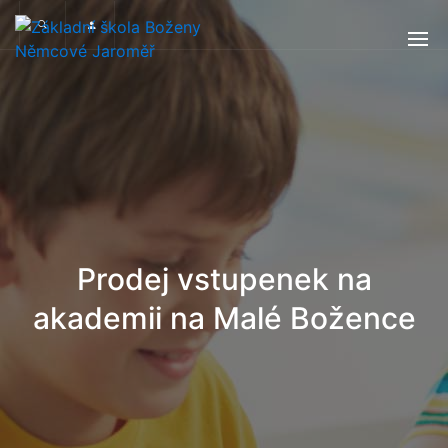
Prodej vstupenek na
akademii na Malé Božence