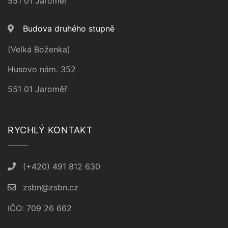
551 01 Jaroměř
Budova druhého stupně
(Velká Boženka)
Husovo nám. 352
551 01 Jaroměř
RYCHLÝ KONTAKT
(+420) 491 812 630
zsbn@zsbn.cz
IČO: 709 26 662