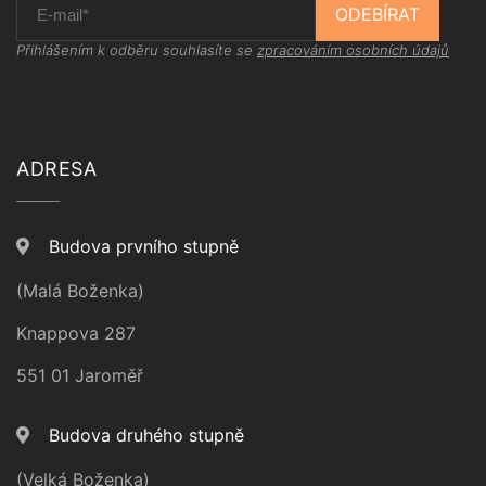
ODEBÍRAT
Přihlášením k odběru souhlasíte se
zpracováním osobních údajů
ADRESA
Budova prvního stupně
(Malá Boženka)
Knappova 287
551 01 Jaroměř
Budova druhého stupně
(Velká Boženka)