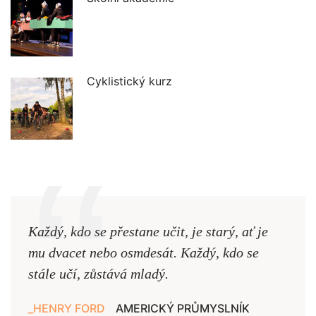
Cyklistický kurz
Každý, kdo se přestane učit, je starý, ať je
Naši
mu dvacet nebo osmdesát. Každý, kdo se
cest,
stále učí, zůstává mladý.
nejd
HENRY FORD
AMERICKÝ PRŮMYSLNÍK
JAN