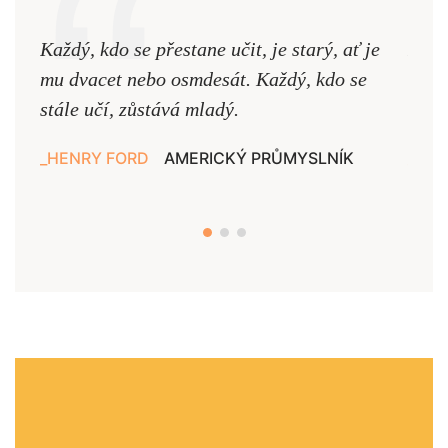
Každý, kdo se přestane učit, je starý, ať je
Naši
mu dvacet nebo osmdesát. Každý, kdo se
cest,
stále učí, zůstává mladý.
nejd
HENRY FORD
AMERICKÝ PRŮMYSLNÍK
JAN