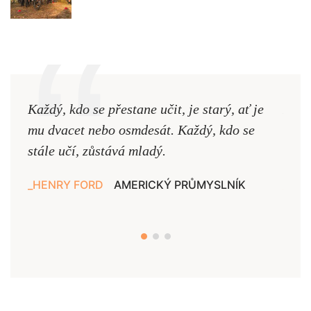
Každý, kdo se přestane učit, je starý, ať je
Naši
mu dvacet nebo osmdesát. Každý, kdo se
cest,
stále učí, zůstává mladý.
nejd
HENRY FORD
AMERICKÝ PRŮMYSLNÍK
JAN