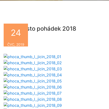
Jičín město pohádek 2018
24
By
ČVC, 2019