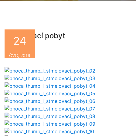
Stmelovací pobyt
24
By
ČVC, 2019