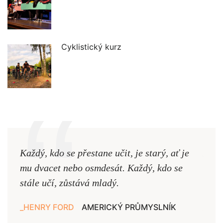
Cyklistický kurz
Každý, kdo se přestane učit, je starý, ať je
Naši
mu dvacet nebo osmdesát. Každý, kdo se
cest,
stále učí, zůstává mladý.
nejd
HENRY FORD
AMERICKÝ PRŮMYSLNÍK
JAN