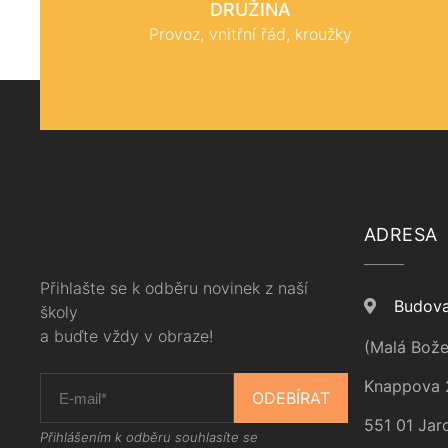
DRUŽINA
Provoz, vnitřní řád, kroužky
ADRESA
Přihlašte se k odběru novinek z naší
Budova
školy
a buďte vždy v obraze!
(Malá Bože
Knappova 
ODEBÍRAT
551 01 Jar
Přihlášením k odběru souhlasíte se