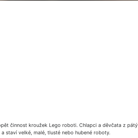
 opět činnost kroužek Lego roboti. Chlapci a děvčata z pátý
 a staví velké, malé, tlusté nebo hubené roboty.