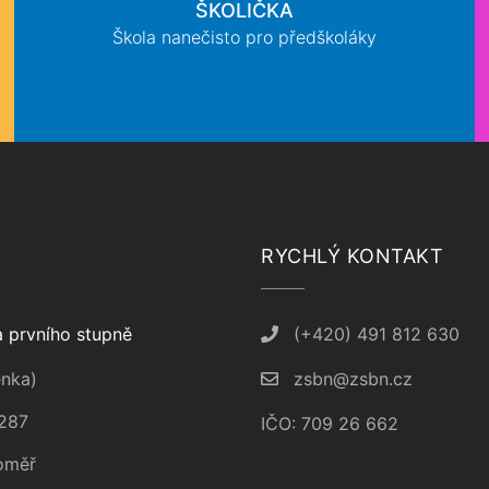
ŠKOLIČKA
Škola nanečisto pro předškoláky
RYCHLÝ KONTAKT
 prvního stupně
(+420) 491 812 630
nka)
zsbn@zsbn.cz
287
IČO: 709 26 662
oměř