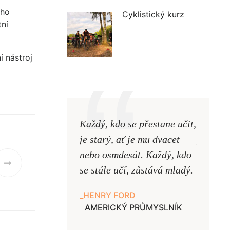
ého
Cyklistický kurz
ní
 nástroj
Každý, kdo se přestane učit,
Naši uč
je starý, ať je mu dvacet
podobni
nebo osmdesát. Každý, kdo
pouze uk
se stále učí, zůstává mladý.
samy ne
HENRY FORD
JAN A
AMERICKÝ PRŮMYSLNÍK
UČITE