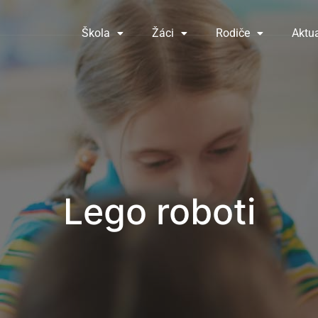
Škola
Žáci
Rodiče
Aktua
Lego roboti