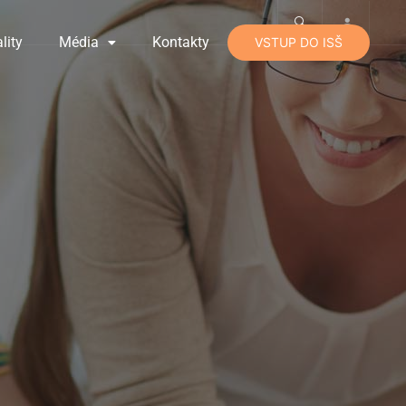
lity
Média
Kontakty
VSTUP DO ISŠ