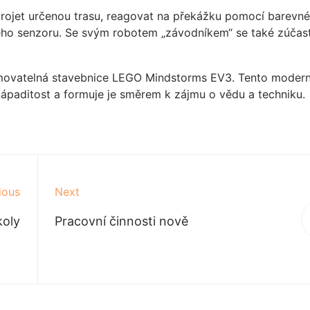
projet určenou trasu, reagovat na překážku pomocí barevn
ho senzoru. Se svým robotem „závodníkem“ se také zúčast
ovatelná stavebnice LEGO Mindstorms EV3. Tento moderní
nápaditost a formuje je směrem k zájmu o vědu a techniku.
ious
Next
koly
Pracovní činnosti nově