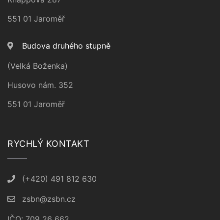
551 01 Jaroměř
Budova druhého stupně
(Velká Boženka)
Husovo nám. 352
551 01 Jaroměř
RYCHLÝ KONTAKT
(+420) 491 812 630
zsbn@zsbn.cz
IČO: 709 26 662