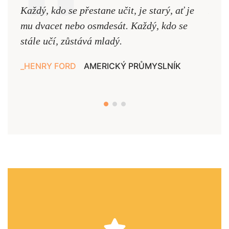
Každý, kdo se přestane učit, je starý, ať je
Naši
mu dvacet nebo osmdesát. Každý, kdo se
cest,
stále učí, zůstává mladý.
nejd
HENRY FORD
AMERICKÝ PRŮMYSLNÍK
JAN