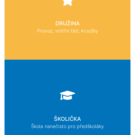
DRUŽINA
Provoz, vnitřní řád, kroužky
ŠKOLIČKA
Škola nanečisto pro předškoláky