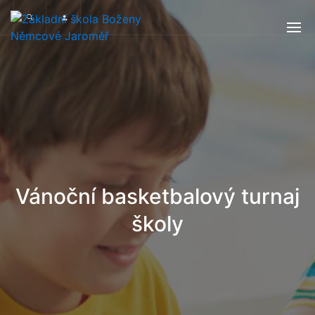
Vánoční basketbalový turnaj
školy