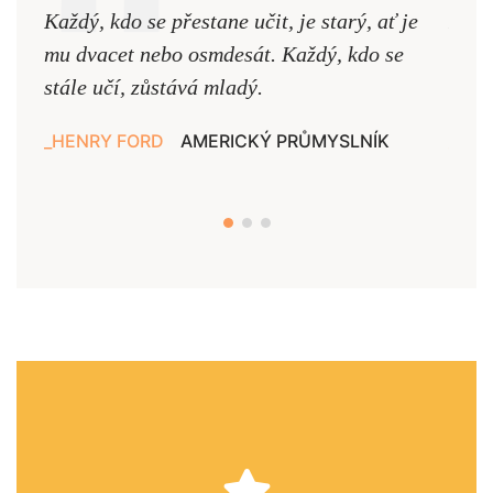
Každý, kdo se přestane učit, je starý, ať je
Naši
mu dvacet nebo osmdesát. Každý, kdo se
cest,
stále učí, zůstává mladý.
nejd
HENRY FORD
AMERICKÝ PRŮMYSLNÍK
JAN