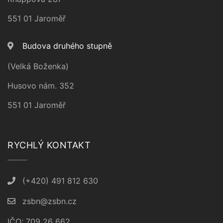
551 01 Jaroměř
Budova druhého stupně
(Velká Boženka)
Husovo nám. 352
551 01 Jaroměř
RYCHLÝ KONTAKT
(+420) 491 812 630
zsbn@zsbn.cz
IČO: 709 26 662