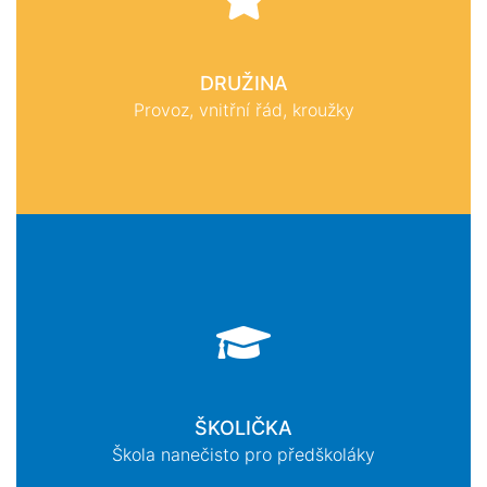
DRUŽINA
Provoz, vnitřní řád, kroužky
ŠKOLIČKA
Škola nanečisto pro předškoláky