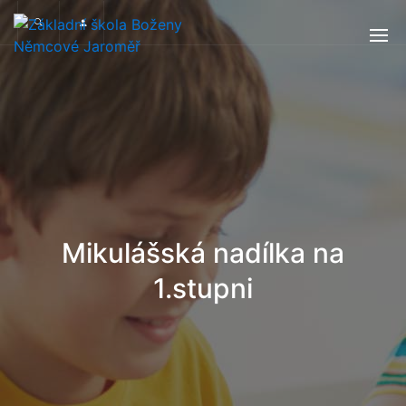
Mikulášská nadílka na
1.stupni