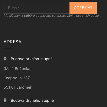
ODEBÍRAT
Přihlášením k odběru souhlasíte se
zpracováním osobních údajů
ADRESA
Budova prvního stupně
(Malá Boženka)
Knappova 287
551 01 Jaroměř
Budova druhého stupně