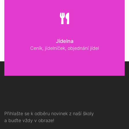
Jídelna
Ceník, jídelníček, objednání jídel
Přihlašte se k odběru novinek z naší školy
a buďte vždy v obraze!