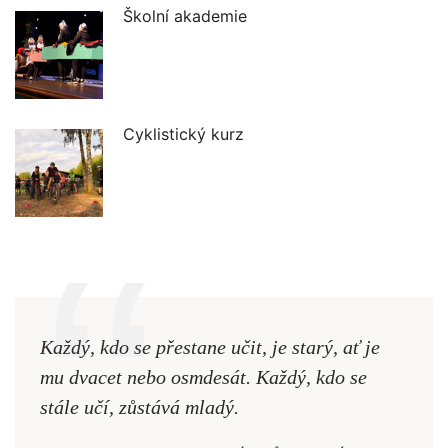
Školní akademie
Cyklistický kurz
Každý, kdo se přestane učit, je starý, ať je
Naši
mu dvacet nebo osmdesát. Každý, kdo se
cest,
stále učí, zůstává mladý.
nejd