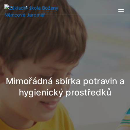
Mimořádná sbírka potravin a
hygienický prostředků