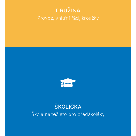
DRUŽINA
Provoz, vnitřní řád, kroužky
ŠKOLIČKA
Škola nanečisto pro předškoláky