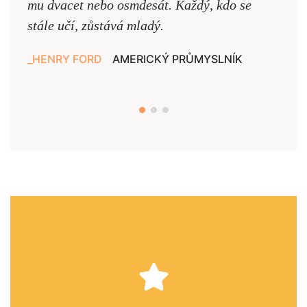
mu dvacet nebo osmdesát. Každý, kdo se
cest,
stále učí, zůstává mladý.
nejd
HENRY FORD
AMERICKÝ PRŮMYSLNÍK
JAN