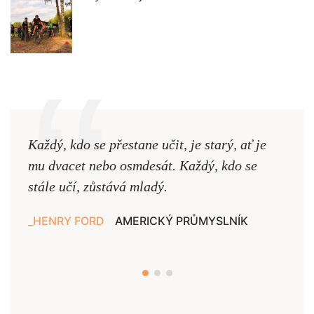
Každý, kdo se přestane učit, je starý, ať je
Naši
mu dvacet nebo osmdesát. Každý, kdo se
cest,
stále učí, zůstává mladý.
nejd
HENRY FORD
AMERICKÝ PRŮMYSLNÍK
JAN