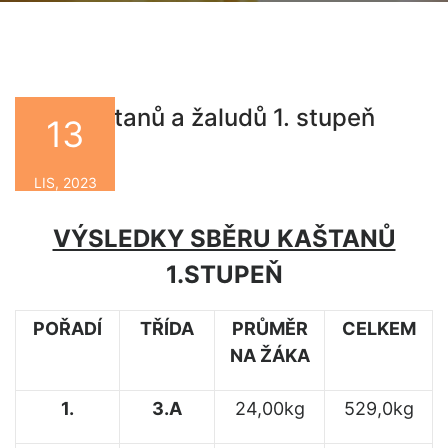
Sběr kaštanů a žaludů 1. stupeň
13
By
LIS, 2023
VÝSLEDKY SBĚRU KAŠTANŮ
1.STUPEŇ
POŘADÍ
TŘÍDA
PRŮMĚR
CELKEM
NA ŽÁKA
1.
3.A
24,00kg
529,0kg