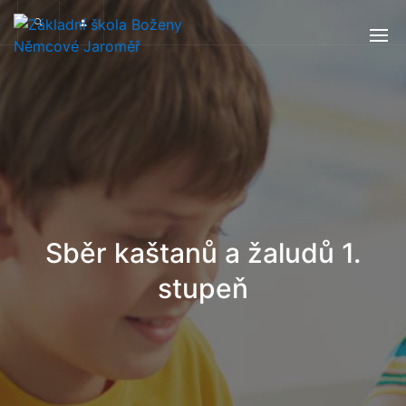
Sběr kaštanů a žaludů 1.
stupeň