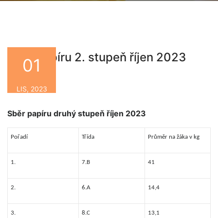
Sběr papíru 2. stupeň říjen 2023
01
By
LIS, 2023
Sběr papíru druhý stupeň říjen 2023
Pořadí
Třída
Průměr na žáka v kg
1.
7.B
41
2.
6.A
14,4
3.
8.C
13,1