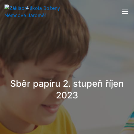
Sběr papíru 2. stupeň říjen
2023