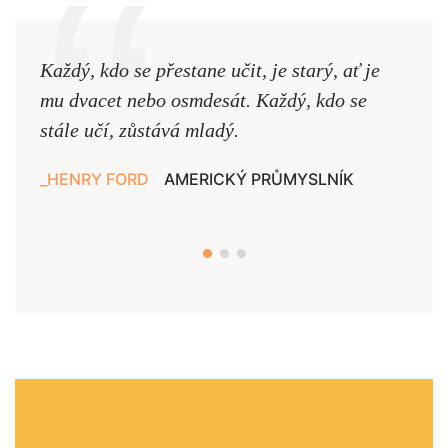
Každý, kdo se přestane učit, je starý, ať je
Naši
mu dvacet nebo osmdesát. Každý, kdo se
cest,
stále učí, zůstává mladý.
nejd
HENRY FORD
AMERICKÝ PRŮMYSLNÍK
JAN