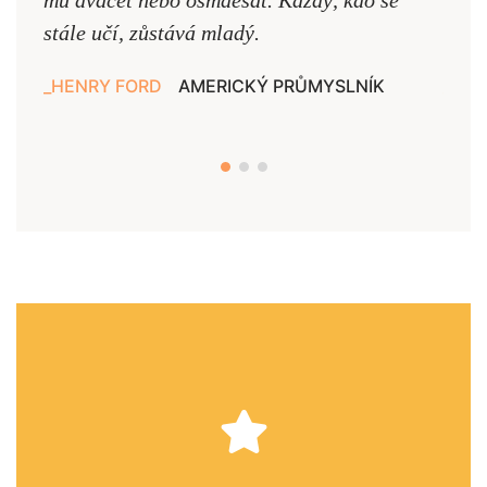
mu dvacet nebo osmdesát. Každý, kdo se
cest,
stále učí, zůstává mladý.
nejd
HENRY FORD
AMERICKÝ PRŮMYSLNÍK
JAN