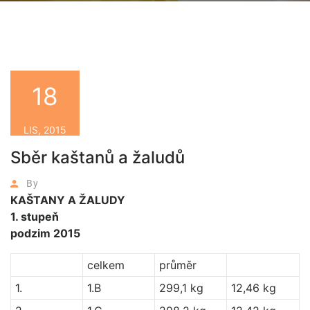
18
LIS, 2015
Sběr kaštanů a žaludů
By
KAŠTANY A ŽALUDY
1. stupeň
podzim 2015
celkem
průměr
1.
1.B
299,1 kg
12,46 kg