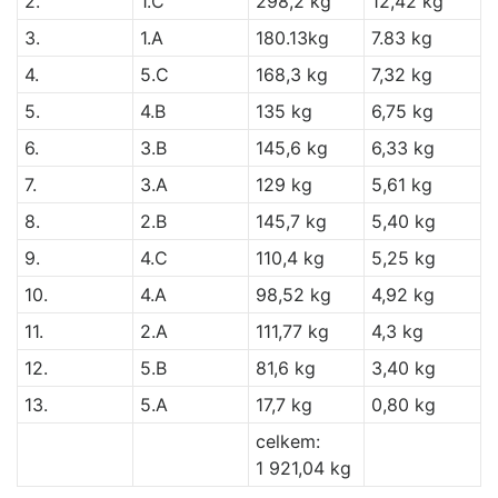
2.
1.C
298,2 kg
12,42 kg
3.
1.A
180.13kg
7.83 kg
4.
5.C
168,3 kg
7,32 kg
5.
4.B
135 kg
6,75 kg
6.
3.B
145,6 kg
6,33 kg
7.
3.A
129 kg
5,61 kg
8.
2.B
145,7 kg
5,40 kg
9.
4.C
110,4 kg
5,25 kg
10.
4.A
98,52 kg
4,92 kg
11.
2.A
111,77 kg
4,3 kg
12.
5.B
81,6 kg
3,40 kg
13.
5.A
17,7 kg
0,80 kg
celkem:
1 921,04 kg