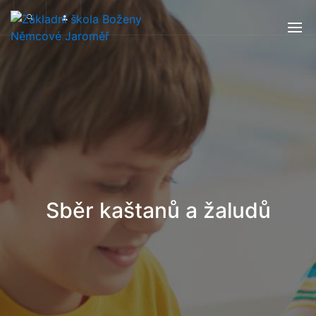
Sběr kaštanů a žaludů