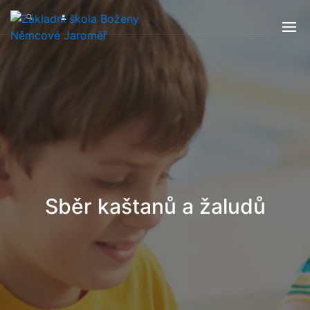
Sběr kaštanů a žaludů