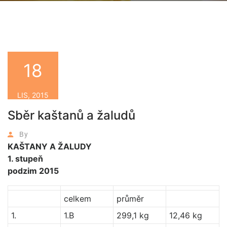
18
LIS, 2015
Sběr kaštanů a žaludů
By
KAŠTANY A ŽALUDY
1. stupeň
podzim 2015
celkem
průměr
1.
1.B
299,1 kg
12,46 kg