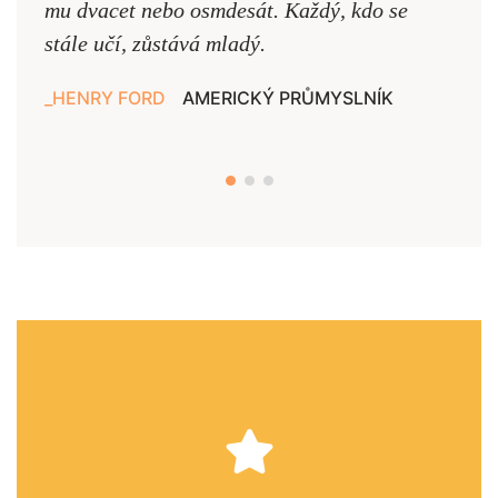
mu dvacet nebo osmdesát. Každý, kdo se
cest,
stále učí, zůstává mladý.
nejd
HENRY FORD
AMERICKÝ PRŮMYSLNÍK
JAN