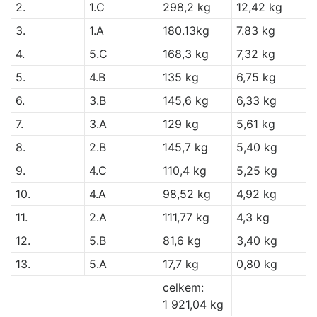
2.
1.C
298,2 kg
12,42 kg
3.
1.A
180.13kg
7.83 kg
4.
5.C
168,3 kg
7,32 kg
5.
4.B
135 kg
6,75 kg
6.
3.B
145,6 kg
6,33 kg
7.
3.A
129 kg
5,61 kg
8.
2.B
145,7 kg
5,40 kg
9.
4.C
110,4 kg
5,25 kg
10.
4.A
98,52 kg
4,92 kg
11.
2.A
111,77 kg
4,3 kg
12.
5.B
81,6 kg
3,40 kg
13.
5.A
17,7 kg
0,80 kg
celkem:
1 921,04 kg