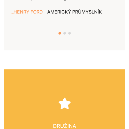
HENRY FORD
AMERICKÝ PRŮMYSLNÍK
JAN
DRUŽINA