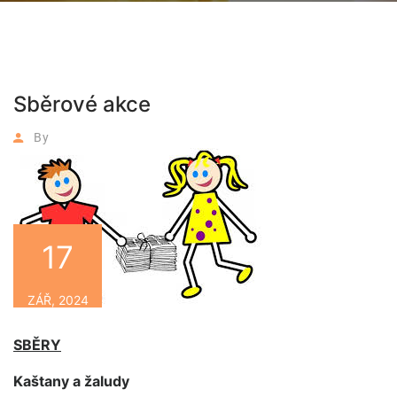
Sběrové akce
By
17
ZÁŘ, 2024
SBĚRY
Kaštany a žaludy