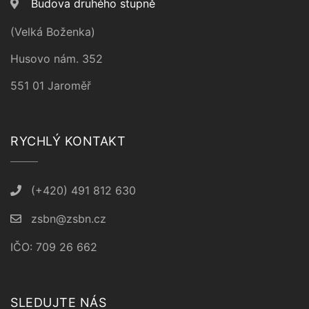
Budova druhého stupně
(Velká Boženka)
Husovo nám. 352
551 01 Jaroměř
RYCHLÝ KONTAKT
(+420) 491 812 630
zsbn@zsbn.cz
IČO: 709 26 662
SLEDUJTE NÁS