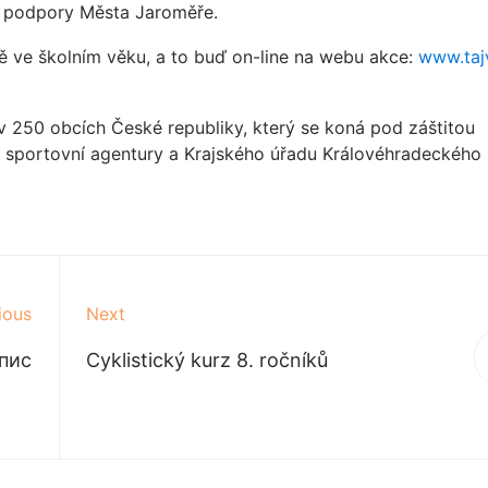
za podpory Města Jaroměře.
tě ve školním věku, a to buď on-line na webu akce:
www.taj
 v 250 obcích České republiky, který se koná pod záštitou
í sportovní agentury a Krajského úřadu Královéhradeckého 
ious
Next
апис
Cyklistický kurz 8. ročníků