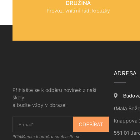
DRUŽINA
Provoz, vnitřní řád, kroužky
ADRESA
Přihlašte se k odběru novinek z naší
Budova
školy
a buďte vždy v obraze!
(Malá Bože
Knappova 
ODEBÍRAT
551 01 Jar
Přihlášením k odběru souhlasíte se