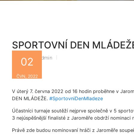
SPORTOVNÍ DEN MLÁDEŽ
Zsbn-Admin
02
By
ČVN, 2022
V úterý 7. června 2022 od 16 hodin proběhne v Jaro
DEN MLÁDEŽE.
#SportovniDenMladeze
Účastníci turnaje soutěží nejprve společně v 5 sportovn
3 nejúspěšnější finalisté z Jaroměře obdrží nominaci
Právě zde budou nominovaní hráči z Jaroměře soupeři