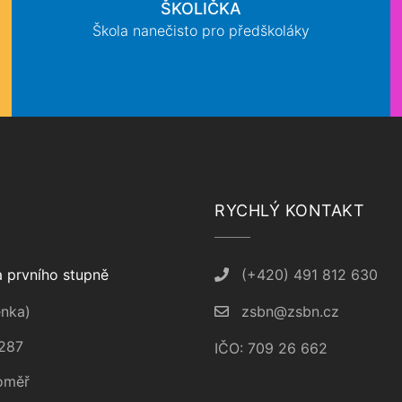
ŠKOLIČKA
Škola nanečisto pro předškoláky
RYCHLÝ KONTAKT
 prvního stupně
(+420) 491 812 630
nka)
zsbn@zsbn.cz
287
IČO: 709 26 662
oměř