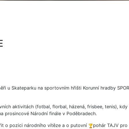
E
měři u Skateparku na sportovním hřišti Korunní hradby SP
ích aktivitách (fotbal, florbal, házená, frisbee, tenis), kd
 na prosincové Národní finále v Poděbradech.
t o pozici národního vítěze a o putovní
pohár TAJV pro