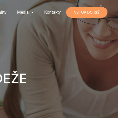
lity
Média
Kontakty
VSTUP DO ISŠ
DEŽE