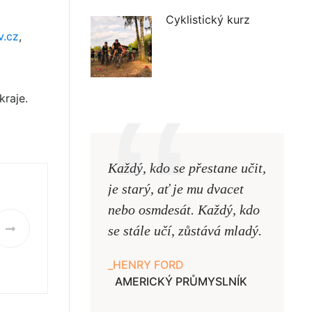
Cyklistický kurz
v.cz
,
kraje.
Každý, kdo se přestane učit,
Naši uč
je starý, ať je mu dvacet
podobni
nebo osmdesát. Každý, kdo
pouze uk
se stále učí, zůstává mladý.
samy ne
HENRY FORD
JAN A
AMERICKÝ PRŮMYSLNÍK
UČITE