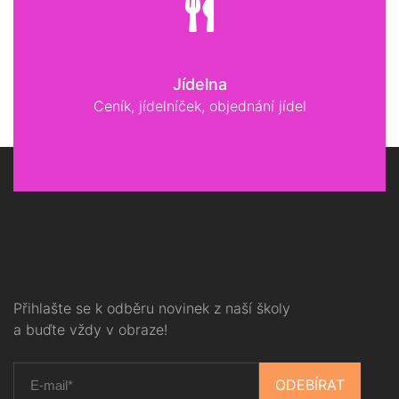
Jídelna
Ceník, jídelníček, objednání jídel
Přihlašte se k odběru novinek z naší školy
a buďte vždy v obraze!
ODEBÍRAT