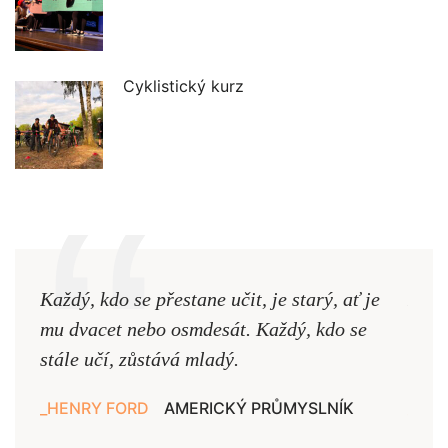
Cyklistický kurz
Každý, kdo se přestane učit, je starý, ať je
Naši
mu dvacet nebo osmdesát. Každý, kdo se
cest,
stále učí, zůstává mladý.
nejd
HENRY FORD
AMERICKÝ PRŮMYSLNÍK
JAN