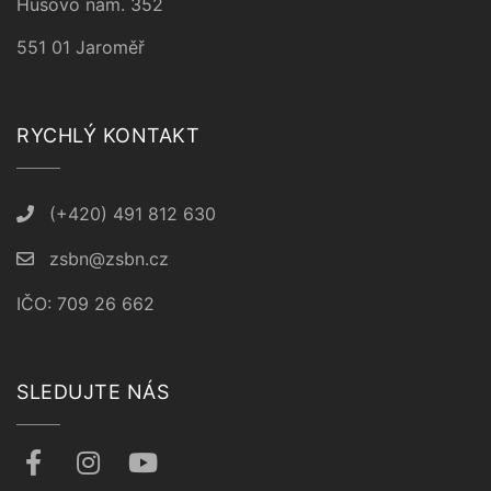
Husovo nám. 352
551 01 Jaroměř
RYCHLÝ KONTAKT
(+420) 491 812 630
zsbn@zsbn.cz
IČO: 709 26 662
SLEDUJTE NÁS