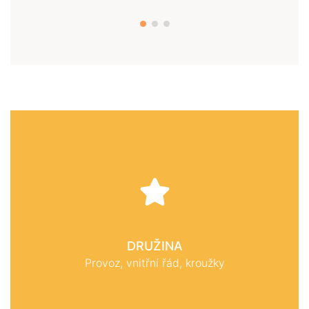
DRUŽINA
Provoz, vnitřní řád, kroužky