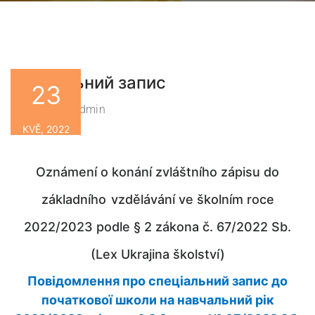
спеціальний запис
23
Zsbn-Admin
By
KVĚ, 2022
Oznámení o konání zvláštního zápisu do
základního
vzdělávání ve školním roce
2022/2023 podle § 2 zákona č. 67/2022 Sb.
(Lex Ukrajina školství)
Повідомлення про спеціальний запис до
початкової школи на навчальний рік