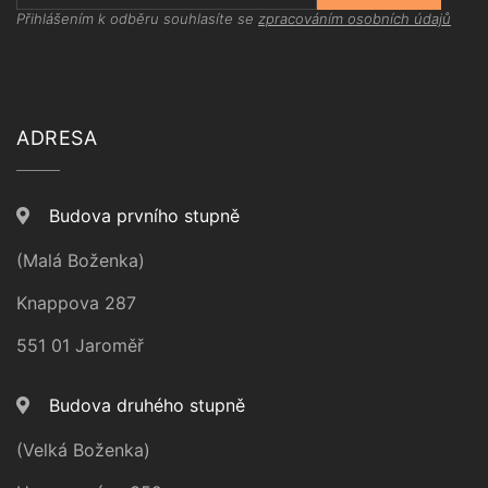
Přihlášením k odběru souhlasíte se
zpracováním osobních údajů
ADRESA
Budova prvního stupně
(Malá Boženka)
Knappova 287
551 01 Jaroměř
Budova druhého stupně
(Velká Boženka)