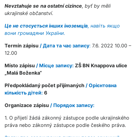
Nevztahuje se
na ostatní cizince
, byť by měli
ukrajinské občanství.
Це не стосується інших іноземців
, навіть якщо
вони громадяни України.
Termín zápisu
/ Дата та час запису
:
7.6. 2022 10.00 –
12.00
Místo zápisu
/ Місце запису
:
ZŠ BN Knappova ulice
„Malá Boženka“
Předpokládaný počet přijímaných
/ Орієнтовна
кількість дітей
:
6
Organizace zápisu
/ Порядок запису:
1. O přijetí žádá zákonný zástupce podle ukrajinského
práva nebo zákonný zástupce podle českého práva.