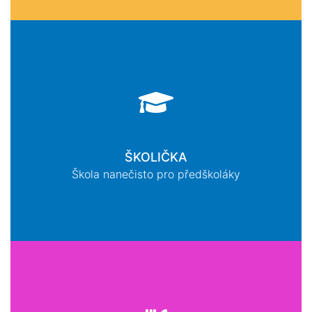
ŠKOLIČKA
Škola nanečisto pro předškoláky