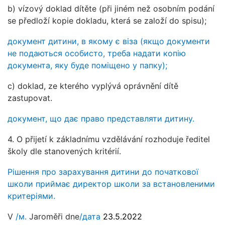
b) vízový doklad dítěte (při jiném než osobním podání
se předloží kopie dokladu, která se založí do spisu);
документ дитини, в якому є віза (якщо документи
не подаються особисто, треба надати копію
документа, яку буде поміщено у папку);
c) doklad, ze kterého vyplývá oprávnění dítě
zastupovat.
документ, що дає право представляти дитину.
4. O přijetí k základnímu vzdělávání rozhoduje ředitel
školy dle stanovených kritérií.
Рішення про зарахування дитини до початкової
школи приймає директор школи за встановленими
критеріями.
V
/м.
Jaroměři
dne
/дата
23.5.2022