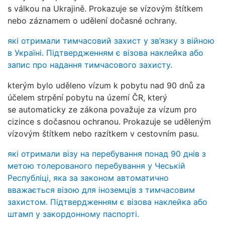
s válkou na Ukrajině. Prokazuje se vízovým štítkem
nebo záznamem o udělení dočasné ochrany.
які отримали тимчасовий захист у зв’язку з війною
в Україні. Підтвердженням є візова наклейка або
запис про надання тимчасового захисту.
kterým bylo uděleno vízum k pobytu nad 90 dnů za
účelem strpění pobytu na území ČR, který
se automaticky ze zákona považuje za vízum pro
cizince s dočasnou ochranou. Prokazuje se uděleným
vízovým štítkem nebo razítkem v cestovním pasu.
які отримали візу на перебування понад 90 днів з
метою толерованого перебування у Чеській
Республіці, яка за законом автоматично
вважається візою для іноземців з тимчасовим
захистом. Підтвердженням є візова наклейка або
штамп у закордонному паспорті.