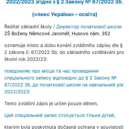
2022/2023 згідно з
§ 2
Закону № 67/2022 Зб.
(«лекс Україна» – освіта)
Ředitel základní školy
/ Директор початкової школи
ZŠ Boženy Němcové Jaroměř, Husovo nám. 352
oznamuje místo a dobu konání zvláštního zápisu dle §
2 zákona č. 67/2022 Sb. do základního vzdělávání pro
školní rok 2022/23:
повідомляє про місце та час проведення
спеціального запису відповідно до § 2 Закону №
67/2022 Зб. до початкової школи на навчальний рік
2022/2023:
Tento zvláštní zápis je určen pouze dětem,
Цей спеціальний запис стосується тільки дітей,
kterým byla poskytnuta dočasná ochrana v souvislosti