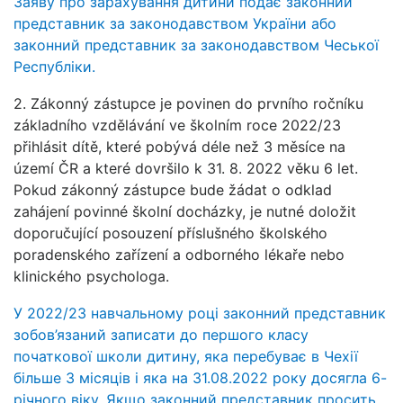
Заяву про зарахування дитини подає законний
представник за законодавством України або
законний представник за законодавством Чеської
Республіки.
2. Zákonný zástupce je povinen do prvního ročníku
základního vzdělávání ve školním roce 2022/23
přihlásit dítě, které pobývá déle než 3 měsíce na
území ČR a které dovršilo k 31. 8. 2022 věku 6 let.
Pokud zákonný zástupce bude žádat o odklad
zahájení povinné školní docházky, je nutné doložit
doporučující posouzení příslušného školského
poradenského zařízení a odborného lékaře nebo
klinického psychologa.
У
2022/23 навчальному році законний представник
зобов’язаний записати до першого класу
початкової школи дитину, яка перебуває в Чехії
більше 3 місяців і яка на 31.08.2022 року досягла 6-
річного віку.
Якщо законний представник просить