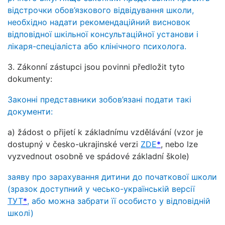
відстрочки обов’язкового відвідування школи,
необхідно надати рекомендаційний висновок
відповідної шкільної консультаційної установи і
лікаря-спеціаліста або клінічного психолога.
3. Zákonní zástupci jsou povinni předložit tyto
dokumenty:
Законні представники зобов’язані подати такі
документи:
a) žádost o přijetí k základnímu vzdělávání (vzor je
dostupný v česko-ukrajinské verzi
ZDE
*
, nebo lze
vyzvednout osobně ve spádové základní škole)
заяву про зарахування дитини до початкової школи
(зразок доступний у чесько-українській версії
ТУТ
*
, або можна забрати її особисто у відповідній
школі)